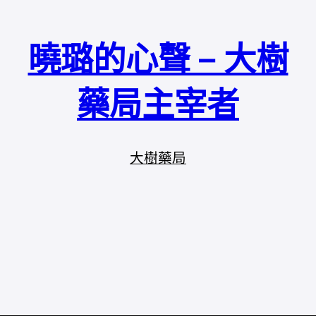
曉璐的心聲 – 大樹
藥局主宰者
大樹藥局