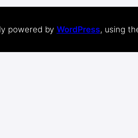
dly powered by
WordPress
, using t