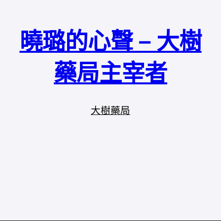
曉璐的心聲 – 大樹
藥局主宰者
大樹藥局