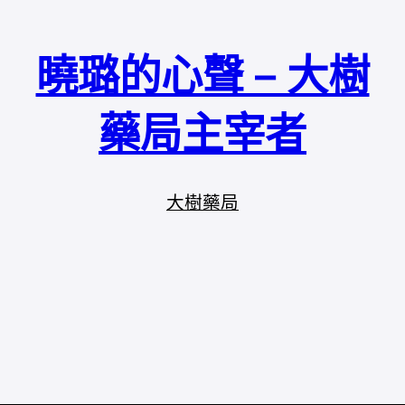
曉璐的心聲 – 大樹
藥局主宰者
大樹藥局