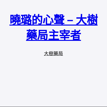
曉璐的心聲 – 大樹
藥局主宰者
大樹藥局