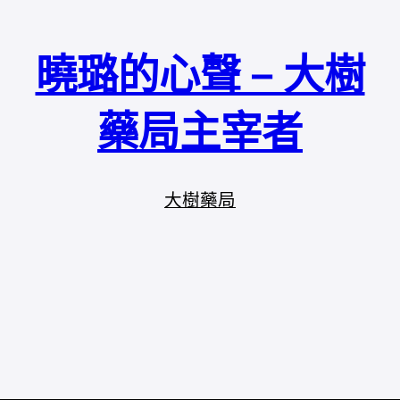
曉璐的心聲 – 大樹
藥局主宰者
大樹藥局