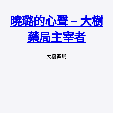
曉璐的心聲 – 大樹
藥局主宰者
大樹藥局