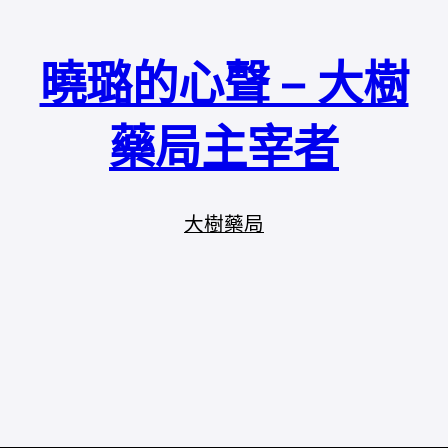
曉璐的心聲 – 大樹
藥局主宰者
大樹藥局