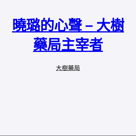
曉璐的心聲 – 大樹
藥局主宰者
大樹藥局