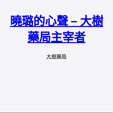
曉璐的心聲 – 大樹
藥局主宰者
大樹藥局