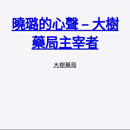
曉璐的心聲 – 大樹
藥局主宰者
大樹藥局