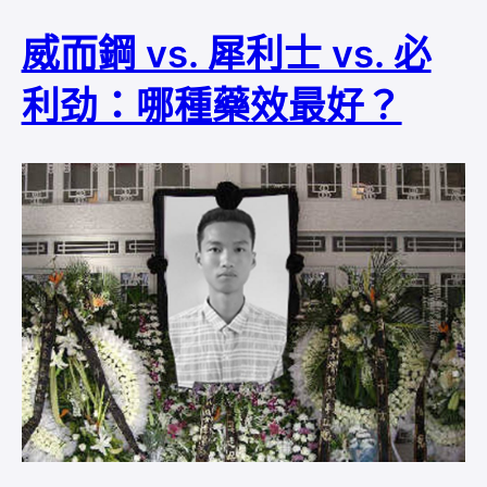
威而鋼 vs. 犀利士 vs. 必
利劲：哪種藥效最好？