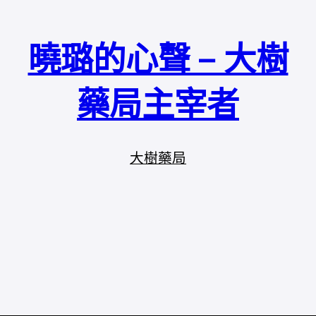
曉璐的心聲 – 大樹
藥局主宰者
大樹藥局