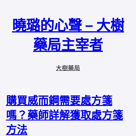
曉璐的心聲 – 大樹
藥局主宰者
大樹藥局
購買威而鋼需要處方箋
嗎？藥師詳解獲取處方箋
方法