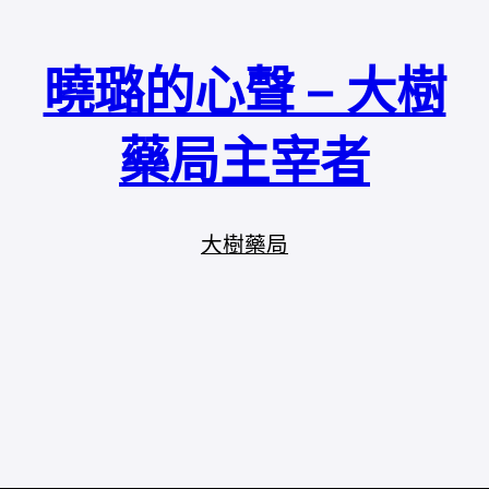
曉璐的心聲 – 大樹
藥局主宰者
大樹藥局