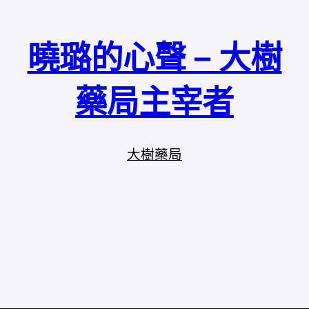
曉璐的心聲 – 大樹
藥局主宰者
大樹藥局