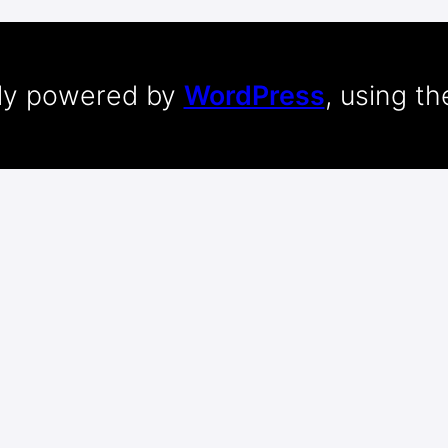
dly powered by
WordPress
, using t