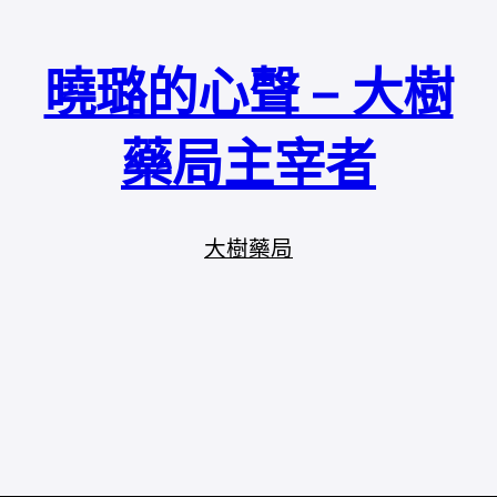
曉璐的心聲 – 大樹
藥局主宰者
大樹藥局