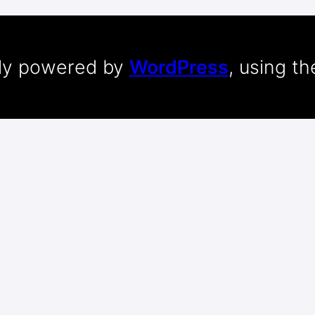
dly powered by
WordPress
, using t