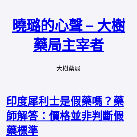
曉璐的心聲 – 大樹
藥局主宰者
大樹藥局
印度犀利士是假藥嗎？藥
師解答：價格並非判斷假
藥標準