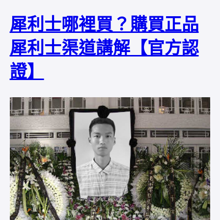
犀利士哪裡買？購買正品
犀利士渠道講解【官方認
證】