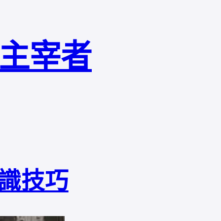
局主宰者
識技巧