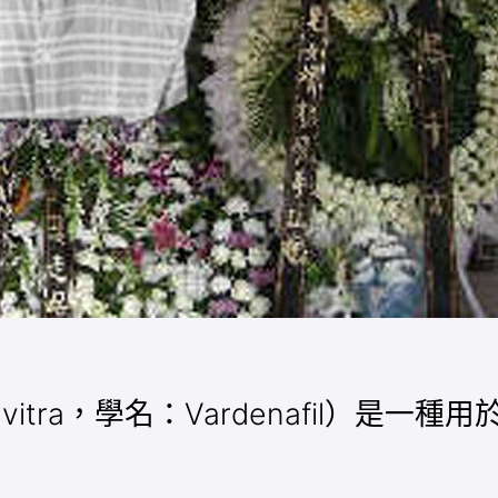
evitra，學名：Vardenafil）是