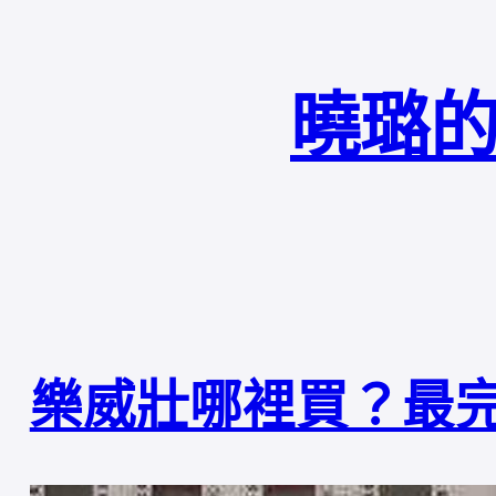
曉璐的
樂威壯哪裡買？最