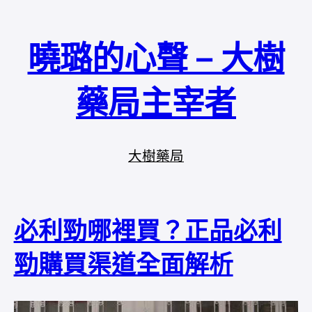
曉璐的心聲 – 大樹
藥局主宰者
大樹藥局
必利勁哪裡買？正品必利
勁購買渠道全面解析