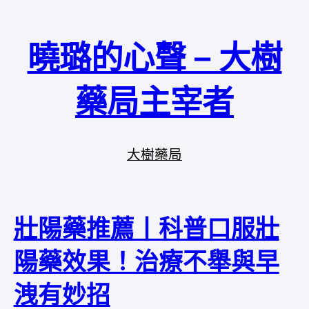
曉璐的心聲 – 大樹
藥局主宰者
大樹藥局
壯陽藥推薦丨科普口服壯
陽藥效果！治療不舉與早
洩有妙招