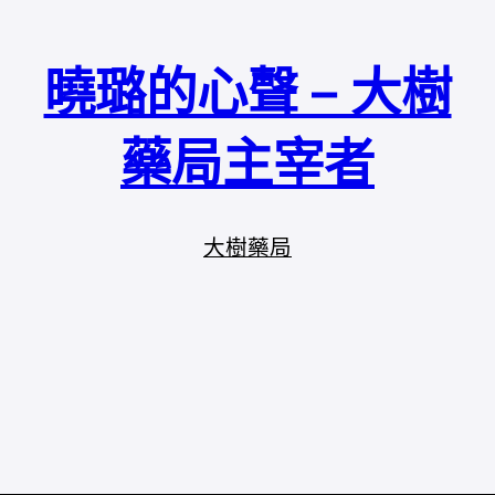
曉璐的心聲 – 大樹
藥局主宰者
大樹藥局