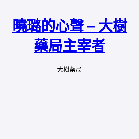
曉璐的心聲 – 大樹
藥局主宰者
大樹藥局