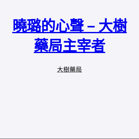
曉璐的心聲 – 大樹
藥局主宰者
大樹藥局