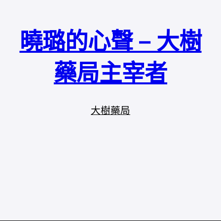
曉璐的心聲 – 大樹
藥局主宰者
大樹藥局