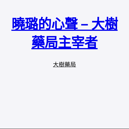
曉璐的心聲 – 大樹
藥局主宰者
大樹藥局