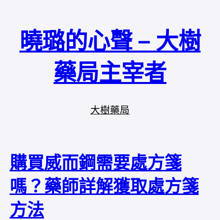
曉璐的心聲 – 大樹
藥局主宰者
大樹藥局
購買威而鋼需要處方箋
嗎？藥師詳解獲取處方箋
方法