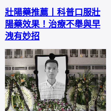
壯陽藥推薦丨科普口服壯
陽藥效果！治療不舉與早
洩有妙招