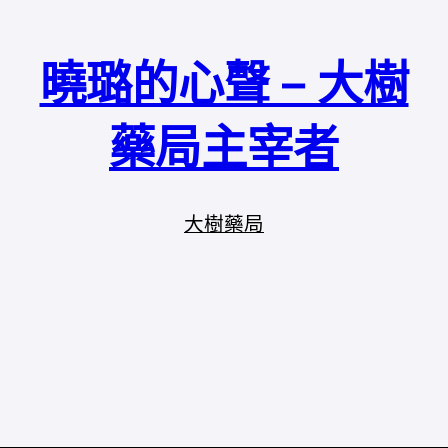
曉璐的心聲 – 大樹
藥局主宰者
大樹藥局