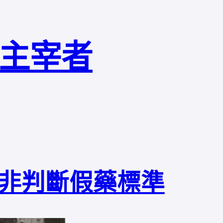
局主宰者
非判斷假藥標準