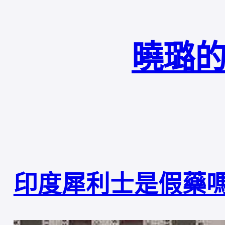
曉璐的
印度犀利士是假藥