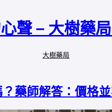
心聲 – 大樹藥
大樹藥局
嗎？藥師解答：價格並