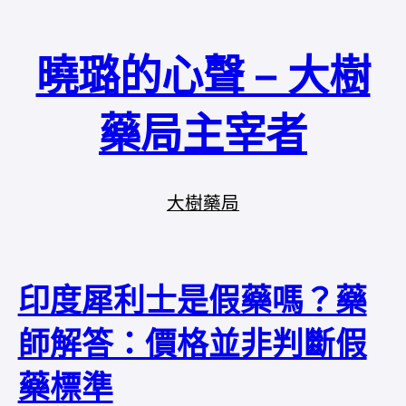
曉璐的心聲 – 大樹
藥局主宰者
大樹藥局
印度犀利士是假藥嗎？藥
師解答：價格並非判斷假
藥標準