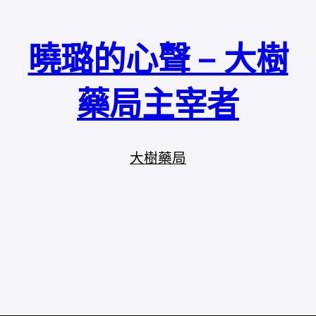
曉璐的心聲 – 大樹
藥局主宰者
大樹藥局