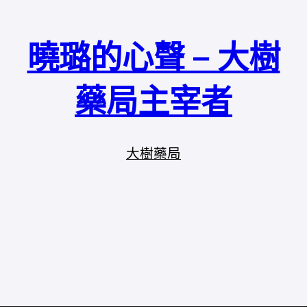
曉璐的心聲 – 大樹
藥局主宰者
大樹藥局