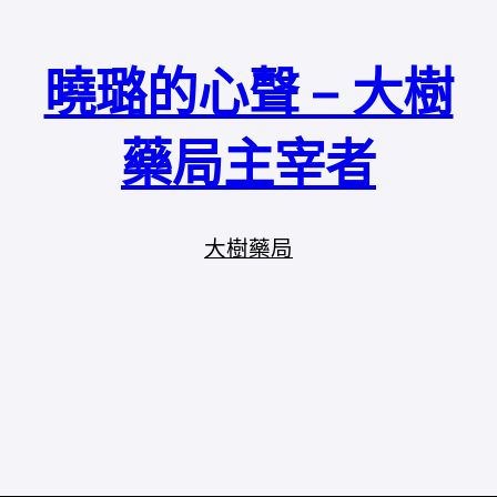
曉璐的心聲 – 大樹
藥局主宰者
大樹藥局