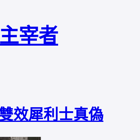
局主宰者
雙效犀利士真偽