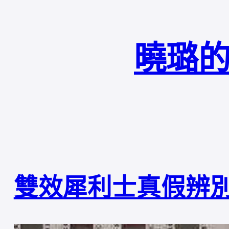
曉璐的
雙效犀利士真假辨