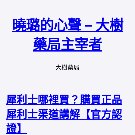
曉璐的心聲 – 大樹
藥局主宰者
大樹藥局
犀利士哪裡買？購買正品
犀利士渠道講解【官方認
證】