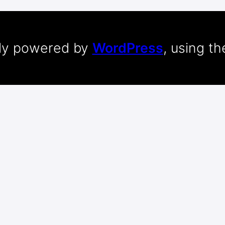
dly powered by
WordPress
, using t