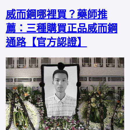
威而鋼哪裡買？藥師推
薦：三種購買正品威而鋼
通路【官方認證】