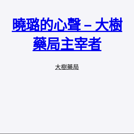
曉璐的心聲 – 大樹
藥局主宰者
大樹藥局