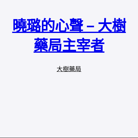
曉璐的心聲 – 大樹
藥局主宰者
大樹藥局