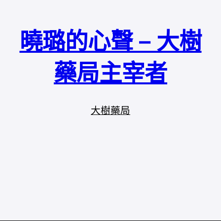
曉璐的心聲 – 大樹
藥局主宰者
大樹藥局